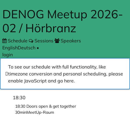
Skip to main content
DENOG Meetup 2026-
02 / Hörbranz
Schedule
Sessions
Speakers
English
Deutsch
•
login
To see our schedule with full functionality, like
timezone conversion and personal scheduling, please
enable JavaScript and go
here
.
18:30
18:30
Doors open & get together
30min
MeetUp-Raum