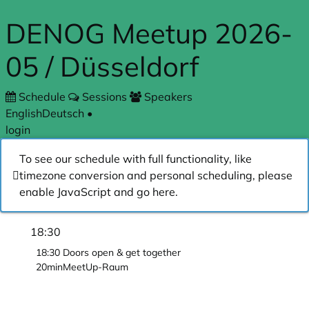
Skip to main content
DENOG Meetup 2026-
05 / Düsseldorf
Schedule
Sessions
Speakers
English
Deutsch
•
login
To see our schedule with full functionality, like
timezone conversion and personal scheduling, please
enable JavaScript and go
here
.
18:30
18:30
Doors open & get together
20min
MeetUp-Raum